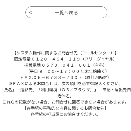
【システム操作に関するお問合せ先（コールセンター）】
固定電話:０１２０－４６４－１１９（フリーダイヤル）
携帯電話:０５７０－０４１－００１（有料）
（平日 ９：００～１７：００ 年末年始除く）
ＦＡＸ:０６－６７３３－７３０７（原則24時間）
※ＦＡＸによるお問合せは、次の項目を必ず御記入ください。
「氏名」「連絡先」「利用環境（ＯＳ／ブラウザ）」「申請・届出先自
治体名」
これらの記載がない場合、お問合せに回答できない場合があります。
【各手続の事務的な内容に関するお問合せ先】
各手続の担当課にお問合せください。