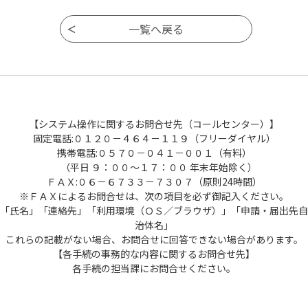
【システム操作に関するお問合せ先（コールセンター）】
固定電話:０１２０－４６４－１１９（フリーダイヤル）
携帯電話:０５７０－０４１－００１（有料）
（平日 ９：００～１７：００ 年末年始除く）
ＦＡＸ:０６－６７３３－７３０７（原則24時間）
※ＦＡＸによるお問合せは、次の項目を必ず御記入ください。
「氏名」「連絡先」「利用環境（ＯＳ／ブラウザ）」「申請・届出先自
治体名」
これらの記載がない場合、お問合せに回答できない場合があります。
【各手続の事務的な内容に関するお問合せ先】
各手続の担当課にお問合せください。