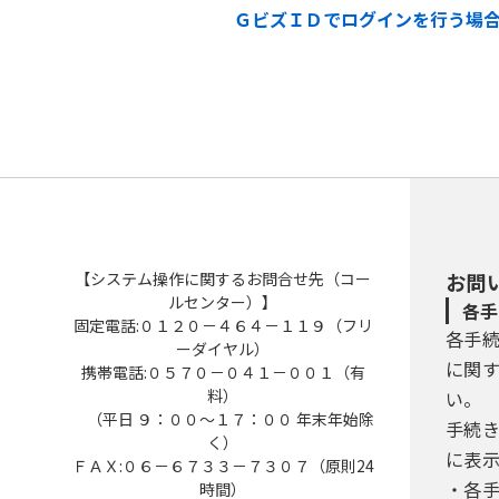
ＧビズＩＤでログインを行う場
【システム操作に関するお問合せ先（コー
お問
ルセンター）】
各手
固定電話:０１２０－４６４－１１９（フリ
各手
ーダイヤル）
に関
携帯電話:０５７０－０４１－００１（有
料）
い。
（平日 ９：００～１７：００ 年末年始除
手続
く）
に表
ＦＡＸ:０６－６７３３－７３０７（原則24
・各
時間）