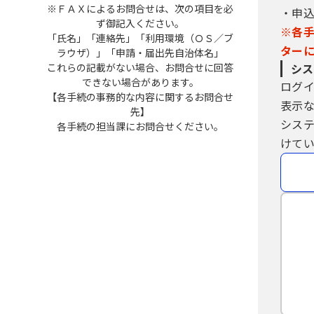
※ＦＡＸによるお問合せは、次の項目を必
・申
ず御記入ください。
※各
「氏名」「連絡先」「利用環境（ＯＳ／ブ
ター
ラウザ）」「申請・届出先自治体名」
これらの記載がない場合、お問合せに回答
シス
できない場合があります。
ログ
【各手続の事務的な内容に関するお問合せ
表示
先】
シス
各手続の担当課にお問合せください。
けてい