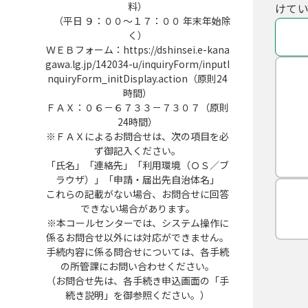
料）
けてい
（平日 ９：００～１７：００ 年末年始除
く）
ＷＥＢフォーム：https://dshinsei.e-kana
gawa.lg.jp/142034-u/inquiryForm/inputI
nquiryForm_initDisplay.action（原則24
時間）
ＦＡＸ：０６－６７３３－７３０７（原則
24時間）
※ＦＡＸによるお問合せは、次の項目を必
ず御記入ください。
「氏名」「連絡先」「利用環境（ＯＳ／ブ
ラウザ）」「申請・届出先自治体名」
これらの記載がない場合、お問合せに回答
できない場合があります。
※本コールセンターでは、システム操作に
係るお問合せ以外には対応ができません。
手続内容に係る問合せについては、各手続
の所管課にお問い合わせください。
（お問合せ先は、各手続き申込画面の「手
続き説明」を御参照ください。）