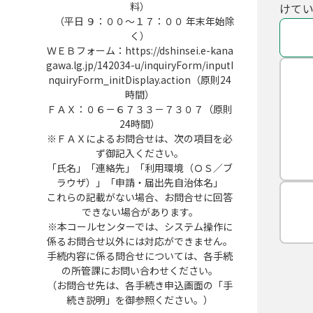
料）
けてい
（平日 ９：００～１７：００ 年末年始除
く）
ＷＥＢフォーム：https://dshinsei.e-kana
gawa.lg.jp/142034-u/inquiryForm/inputI
nquiryForm_initDisplay.action（原則24
時間）
ＦＡＸ：０６－６７３３－７３０７（原則
24時間）
※ＦＡＸによるお問合せは、次の項目を必
ず御記入ください。
「氏名」「連絡先」「利用環境（ＯＳ／ブ
ラウザ）」「申請・届出先自治体名」
これらの記載がない場合、お問合せに回答
できない場合があります。
※本コールセンターでは、システム操作に
係るお問合せ以外には対応ができません。
手続内容に係る問合せについては、各手続
の所管課にお問い合わせください。
（お問合せ先は、各手続き申込画面の「手
続き説明」を御参照ください。）