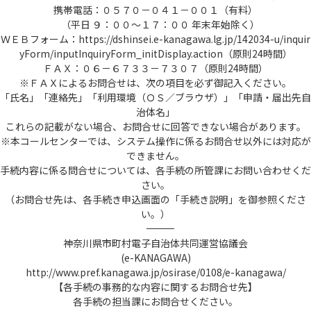
携帯電話：０５７０－０４１－００１（有料）
（平日 ９：００～１７：００ 年末年始除く）
ＷＥＢフォーム：https://dshinsei.e-kanagawa.lg.jp/142034-u/inquir
yForm/inputInquiryForm_initDisplay.action（原則24時間）
ＦＡＸ：０６－６７３３－７３０７（原則24時間）
※ＦＡＸによるお問合せは、次の項目を必ず御記入ください。
「氏名」「連絡先」「利用環境（ＯＳ／ブラウザ）」「申請・届出先自
治体名」
これらの記載がない場合、お問合せに回答できない場合があります。
※本コールセンターでは、システム操作に係るお問合せ以外には対応が
できません。
手続内容に係る問合せについては、各手続の所管課にお問い合わせくだ
さい。
（お問合せ先は、各手続き申込画面の「手続き説明」を御参照くださ
い。）
――――――――――――――――――――――――――――――――――――――――――――――――――
神奈川県市町村電子自治体共同運営協議会
(e-KANAGAWA)
http://www.pref.kanagawa.jp/osirase/0108/e-kanagawa/
【各手続の事務的な内容に関するお問合せ先】
各手続の担当課にお問合せください。