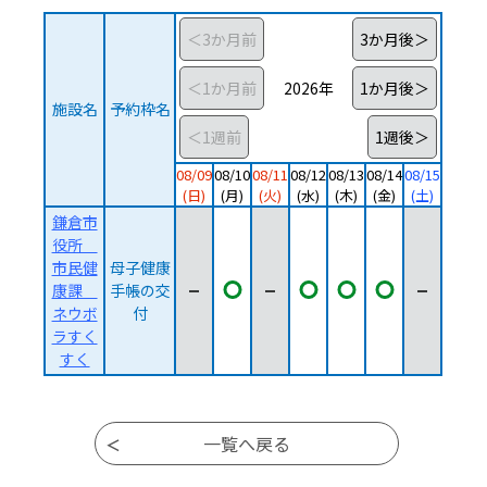
2026年
施設名
予約枠名
08/09
08/10
08/11
08/12
08/13
08/14
08/15
(日)
(月)
(火)
(水)
(木)
(金)
(土)
鎌倉市
役所
市民健
母子健康
母子健康手帳の交付は2026年08月10日
母子健康手帳の交付は2026年0
母子健康手帳の交付は202
母子健康手帳の交付
康課
手帳の交
ネウボ
付
ラすく
すく
ページ移動