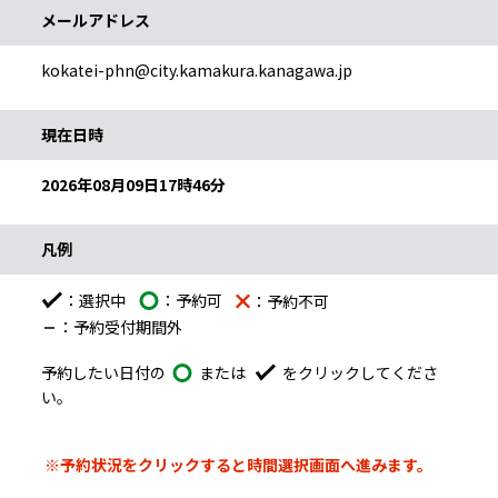
メールアドレス
kokatei-phn@city.kamakura.kanagawa.jp
予約カレンダー説明
現在日時
2026年08月09日17時46分
凡例
：選択中
：予約可
：予約不可
：予約受付期間外
予約したい日付の
または
をクリックしてくださ
い。
予約したい日付の予約可能マーク、又は選択中のマークをク
予約カレンダー
施設と日付の予約表です。縦が施設、横が日付となっていて、希
※予約状況をクリックすると時間選択画面へ進みます。