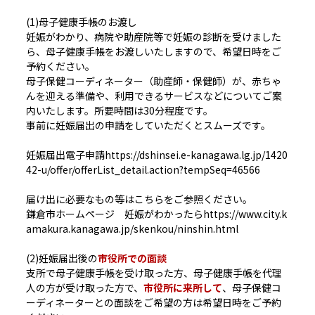
(1)母子健康手帳のお渡し
妊娠がわかり、病院や助産院等で妊娠の診断を受けました
ら、母子健康手帳をお渡しいたしますので、希望日時をご
予約ください。
母子保健コーディネーター（助産師・保健師）が、赤ちゃ
んを迎える準備や、利用できるサービスなどについてご案
内いたします。所要時間は30分程度です。
事前に妊娠届出の申請をしていただくとスムーズです。
妊娠届出電子申請https://dshinsei.e-kanagawa.lg.jp/1420
42-u/offer/offerList_detail.action?tempSeq=46566
届け出に必要なもの等はこちらをご参照ください。
鎌倉市ホームページ 妊娠がわかったらhttps://www.city.k
amakura.kanagawa.jp/skenkou/ninshin.html
(2)妊娠届出後の
市役所での面談
支所で母子健康手帳を受け取った方、母子健康手帳を代理
人の方が受け取った方で、
市役所に来所して
、母子保健コ
ーディネーターとの面談をご希望の方は希望日時をご予約