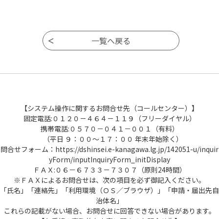
【システム操作に関するお問合せ先（コールセンター）】
固定電話:０１２０－４６４－１１９（フリーダイヤル）
携帯電話:０５７０－０４１－００１（有料）
（平日 ９：００～１７：００ 年末年始除く）
問合せフォーム：https://dshinsei.e-kanagawa.lg.jp/142051-u/inquir
yForm/inputInquiryForm_initDisplay
ＦＡＸ:０６－６７３３－７３０７（原則24時間）
※ＦＡＸによるお問合せは、次の項目を必ず御記入ください。
「氏名」「連絡先」「利用環境（ＯＳ／ブラウザ）」「申請・届出先自
治体名」
これらの記載がない場合、お問合せに回答できない場合があります。