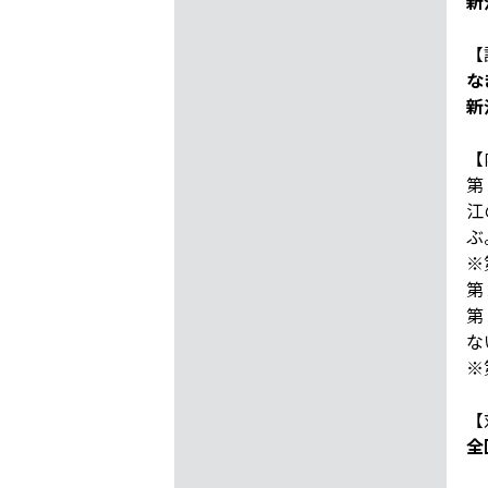
新
【
な
新
【
第
江
ぶ
※
第
第
な
※
【
全