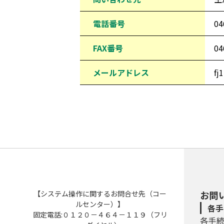
電話番号
04
FAX番号
04
メールアドレス
fj
【システム操作に関するお問合せ先（コー
お問
ルセンター）】
各手
固定電話:０１２０－４６４－１１９（フリ
各手