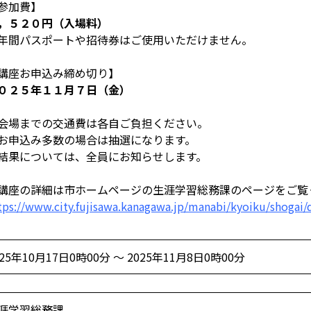
参加費】
，５２０円（入場料）
年間パスポートや招待券はご使用いただけません。
講座お申込み締め切り】
０２５年１１月７日（金）
会場までの交通費は各自ご負担ください。
お申込み多数の場合は抽選になります。
結果については、全員にお知らせします。
講座の詳細は市ホームページの生涯学習総務課のページをご覧
tps://www.city.fujisawa.kanagawa.jp/manabi/kyoiku/shogai
025年10月17日0時00分 ～ 2025年11月8日0時00分
涯学習総務課