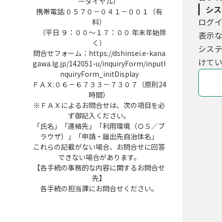
ーダイヤル）
シス
携帯電話:０５７０－０４１－００１（有
ログ
料）
（平日 ９：００～１７：００ 年末年始除
表示
く）
シス
問合せフォーム：https://dshinsei.e-kana
けてい
gawa.lg.jp/142051-u/inquiryForm/inputI
nquiryForm_initDisplay
ＦＡＸ:０６－６７３３－７３０７（原則24
時間）
※ＦＡＸによるお問合せは、次の項目を必
ず御記入ください。
「氏名」「連絡先」「利用環境（ＯＳ／ブ
ラウザ）」「申請・届出先自治体名」
これらの記載がない場合、お問合せに回答
できない場合があります。
【各手続の事務的な内容に関するお問合せ
先】
各手続の担当課にお問合せください。