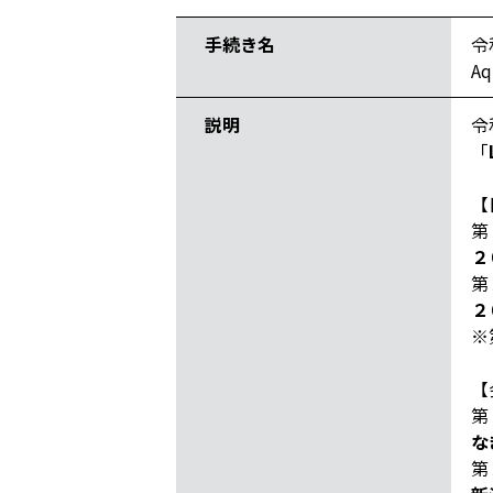
手続き名
令
A
説明
令
「
【
第
２
第
２
※
【
第
な
第