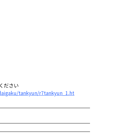
ください
/daigaku/tankyun/r7tankyun_1.ht