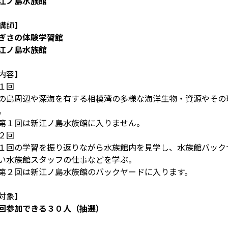
江ノ島水族館
講師】
ぎさの体験学習館
江ノ島水族館
内容】
１回
の島周辺や深海を有する相模湾の多様な海洋生物・資源やその
。
第１回は新江ノ島水族館に入りません。
２回
１回の学習を振り返りながら水族館内を見学し、水族館バック
い水族館スタッフの仕事などを学ぶ。
第２回は新江ノ島水族館のバックヤードに入ります。
対象】
回参加できる３０人（抽選）