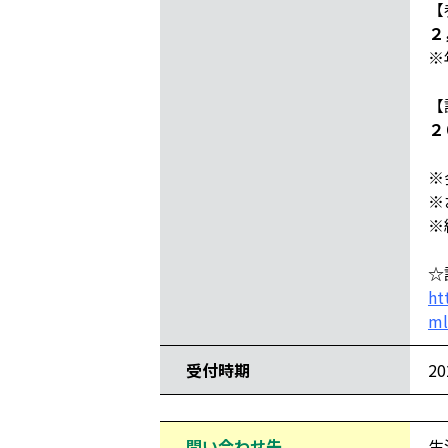
【
２
※
【
２
※
※
※
☆
ht
ml
受付時期
2
問い合わせ先
生