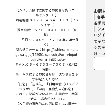
【システム操作に関するお問合せ先（コー
お問
ルセンター）】
各手
固定電話:０１２０－４６４－１１９（フリ
各手
ーダイヤル）
シス
携帯電話:０５７０－０４１－００１（有
ログ
料）
（平日 ９：００～１７：００ 年末年始除
表示
く）
シス
問合せフォーム：https://dshinsei.e-kana
けてい
gawa.lg.jp/142051-u/inquiryForm/inputI
nquiryForm_initDisplay
ＦＡＸ:０６－６７３３－７３０７（原則24
時間）
※ＦＡＸによるお問合せは、次の項目を必
ず御記入ください。
「氏名」「連絡先」「利用環境（ＯＳ／ブ
ラウザ）」「申請・届出先自治体名」
これらの記載がない場合、お問合せに回答
できない場合があります。
【各手続の事務的な内容に関するお問合せ