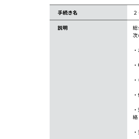
手続き名
２
説明
総
次
・
・
・
・
・
絡
・