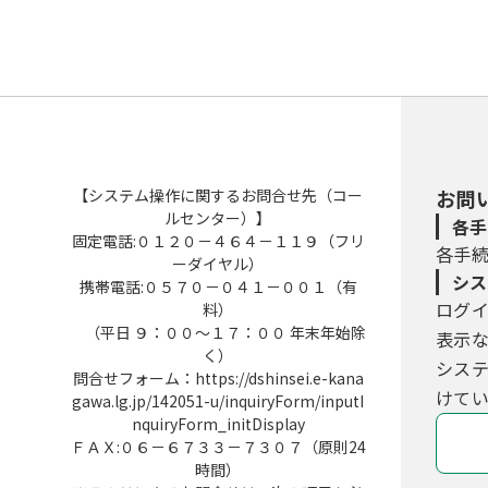
【システム操作に関するお問合せ先（コー
お問
ルセンター）】
各手
固定電話:０１２０－４６４－１１９（フリ
各手
ーダイヤル）
シス
携帯電話:０５７０－０４１－００１（有
ログ
料）
（平日 ９：００～１７：００ 年末年始除
表示
く）
シス
問合せフォーム：https://dshinsei.e-kana
けてい
gawa.lg.jp/142051-u/inquiryForm/inputI
nquiryForm_initDisplay
ＦＡＸ:０６－６７３３－７３０７（原則24
時間）