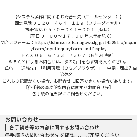
【システム操作に関するお問合せ先（コールセンター）】
固定電話:０１２０－４６４－１１９（フリーダイヤル）
携帯電話:０５７０－０４１－００１（有料）
（平日 ９：００～１７：００ 年末年始除く）
問合せフォーム：https://dshinsei.e-kanagawa.lg.jp/142051-u/inquir
yForm/inputInquiryForm_initDisplay
ＦＡＸ:０６－６７３３－７３０７（原則24時間）
※ＦＡＸによるお問合せは、次の項目を必ず御記入ください。
「氏名」「連絡先」「利用環境（ＯＳ／ブラウザ）」「申請・届出先自
治体名」
これらの記載がない場合、お問合せに回答できない場合があります。
【各手続の事務的な内容に関するお問合せ先】
各手続の担当課にお問合せください。
お問い合わせ
各手続き等の内容に関するお問い合わせ
各手続きの問い合わせ先を確認し、ご連絡ください。