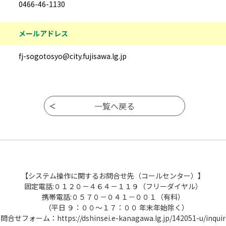
0466-46-1130
メールアドレス
fj-sogotosyo@city.fujisawa.lg.jp
【システム操作に関するお問合せ先（コールセンター）】
固定電話:０１２０－４６４－１１９（フリーダイヤル）
携帯電話:０５７０－０４１－００１（有料）
（平日 ９：００～１７：００ 年末年始除く）
問合せフォーム：https://dshinsei.e-kanagawa.lg.jp/142051-u/inquir