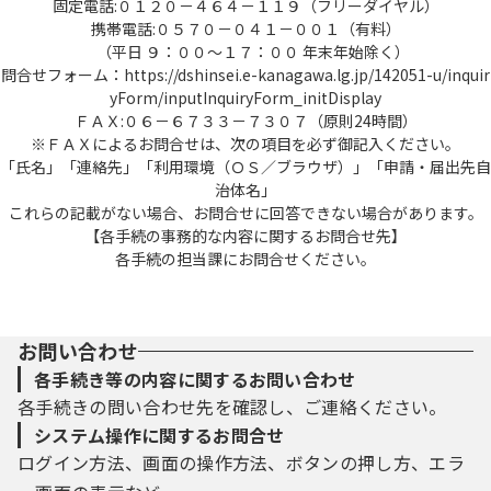
固定電話:０１２０－４６４－１１９（フリーダイヤル）
携帯電話:０５７０－０４１－００１（有料）
（平日 ９：００～１７：００ 年末年始除く）
問合せフォーム：https://dshinsei.e-kanagawa.lg.jp/142051-u/inquir
yForm/inputInquiryForm_initDisplay
ＦＡＸ:０６－６７３３－７３０７（原則24時間）
※ＦＡＸによるお問合せは、次の項目を必ず御記入ください。
「氏名」「連絡先」「利用環境（ＯＳ／ブラウザ）」「申請・届出先自
治体名」
これらの記載がない場合、お問合せに回答できない場合があります。
【各手続の事務的な内容に関するお問合せ先】
各手続の担当課にお問合せください。
お問い合わせ
各手続き等の内容に関するお問い合わせ
各手続きの問い合わせ先を確認し、ご連絡ください。
システム操作に関するお問合せ
ログイン方法、画面の操作方法、ボタンの押し方、エラ