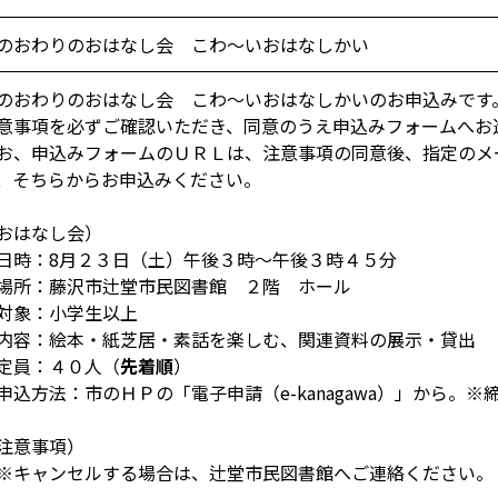
のおわりのおはなし会 こわ～いおはなしかい
のおわりのおはなし会 こわ～いおはなしかいのお申込みです
意事項を必ずご確認いただき、同意のうえ申込みフォームへお
お、申込みフォームのＵＲＬは、注意事項の同意後、指定のメ
、そちらからお申込みください。
おはなし会）
時：8月２３日（土）午後３時～午後３時４５分
所：藤沢市辻堂市民図書館 ２階 ホール
象：小学生以上
容：絵本・紙芝居・素話を楽しむ、関連資料の展示・貸出
員：４０人（
先着順
）
込方法：市のＨＰの「電子申請（e-kanagawa）」から。
注意事項）
キャンセルする場合は、辻堂市民図書館へご連絡ください。