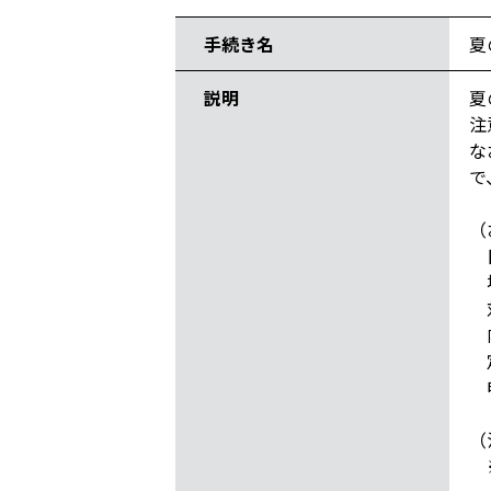
手続き名
夏
説明
夏
注
な
で
（
日
場
対
内
定
申
（
※