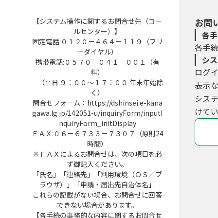
【システム操作に関するお問合せ先（コー
お問
ルセンター）】
各手
固定電話:０１２０－４６４－１１９（フリ
各手
ーダイヤル）
シス
携帯電話:０５７０－０４１－００１（有
ログ
料）
（平日 ９：００～１７：００ 年末年始除
表示
く）
シス
問合せフォーム：https://dshinsei.e-kana
けてい
gawa.lg.jp/142051-u/inquiryForm/inputI
nquiryForm_initDisplay
ＦＡＸ:０６－６７３３－７３０７（原則24
時間）
※ＦＡＸによるお問合せは、次の項目を必
ず御記入ください。
「氏名」「連絡先」「利用環境（ＯＳ／ブ
ラウザ）」「申請・届出先自治体名」
これらの記載がない場合、お問合せに回答
できない場合があります。
【各手続の事務的な内容に関するお問合せ