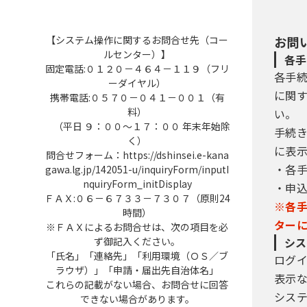
【システム操作に関するお問合せ先（コー
お問
ルセンター）】
各手
固定電話:０１２０－４６４－１１９（フリ
各手
ーダイヤル）
に関
携帯電話:０５７０－０４１－００１（有
料）
い。
（平日 ９：００～１７：００ 年末年始除
手続
く）
に表
問合せフォーム：https://dshinsei.e-kana
・各
gawa.lg.jp/142051-u/inquiryForm/inputI
nquiryForm_initDisplay
・申
ＦＡＸ:０６－６７３３－７３０７（原則24
※各
時間）
ター
※ＦＡＸによるお問合せは、次の項目を必
ず御記入ください。
シス
「氏名」「連絡先」「利用環境（ＯＳ／ブ
ログ
ラウザ）」「申請・届出先自治体名」
表示
これらの記載がない場合、お問合せに回答
シス
できない場合があります。