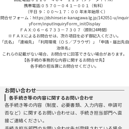
携帯電話:０５７０－０４１－００１（有料）
（平日 ９：００～１７：００ 年末年始除く）
問合せフォーム：https://dshinsei.e-kanagawa.lg.jp/142051-u/inquir
yForm/inputInquiryForm_initDisplay
ＦＡＸ:０６－６７３３－７３０７（原則24時間）
※ＦＡＸによるお問合せは、次の項目を必ず御記入ください。
「氏名」「連絡先」「利用環境（ＯＳ／ブラウザ）」「申請・届出先自
治体名」
これらの記載がない場合、お問合せに回答できない場合があります。
【各手続の事務的な内容に関するお問合せ先】
各手続の担当課にお問合せください。
お問い合わせ
各手続き等の内容に関するお問い合わせ
各手続き等の内容（制度、必要書類、入力内容、申請可
否など）に関するお問い合わせは、手続き担当部門へ直
接ご連絡ください。
手続き担当部門のお問い合わせ先が登録されている場合