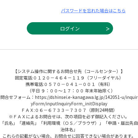
パスワードを忘れた場合はこちら
【システム操作に関するお問合せ先（コールセンター）】
固定電話:０１２０－４６４－１１９（フリーダイヤル）
携帯電話:０５７０－０４１－００１（有料）
（平日 ９：００～１７：００ 年末年始除く）
問合せフォーム：https://dshinsei.e-kanagawa.lg.jp/142051-u/inquir
yForm/inputInquiryForm_initDisplay
ＦＡＸ:０６－６７３３－７３０７（原則24時間）
※ＦＡＸによるお問合せは、次の項目を必ず御記入ください。
「氏名」「連絡先」「利用環境（ＯＳ／ブラウザ）」「申請・届出先自
治体名」
これらの記載がない場合、お問合せに回答できない場合があります。