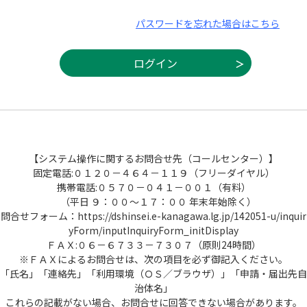
パスワードを忘れた場合はこちら
【システム操作に関するお問合せ先（コールセンター）】
固定電話:０１２０－４６４－１１９（フリーダイヤル）
携帯電話:０５７０－０４１－００１（有料）
（平日 ９：００～１７：００ 年末年始除く）
問合せフォーム：https://dshinsei.e-kanagawa.lg.jp/142051-u/inquir
yForm/inputInquiryForm_initDisplay
ＦＡＸ:０６－６７３３－７３０７（原則24時間）
※ＦＡＸによるお問合せは、次の項目を必ず御記入ください。
「氏名」「連絡先」「利用環境（ＯＳ／ブラウザ）」「申請・届出先自
治体名」
これらの記載がない場合、お問合せに回答できない場合があります。