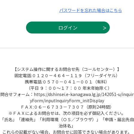
パスワードを忘れた場合はこちら
【システム操作に関するお問合せ先（コールセンター）】
固定電話:０１２０－４６４－１１９（フリーダイヤル）
携帯電話:０５７０－０４１－００１（有料）
（平日 ９：００～１７：００ 年末年始除く）
問合せフォーム：https://dshinsei.e-kanagawa.lg.jp/142051-u/inquir
yForm/inputInquiryForm_initDisplay
ＦＡＸ:０６－６７３３－７３０７（原則24時間）
※ＦＡＸによるお問合せは、次の項目を必ず御記入ください。
「氏名」「連絡先」「利用環境（ＯＳ／ブラウザ）」「申請・届出先自
治体名」
これらの記載がない場合、お問合せに回答できない場合があります。