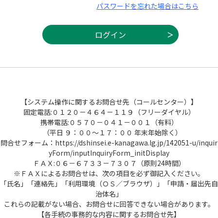
パスワードを忘れた場合はこちら
【システム操作に関するお問合せ先（コールセンター）】
固定電話:０１２０－４６４－１１９（フリーダイヤル）
携帯電話:０５７０－０４１－００１（有料）
（平日 ９：００～１７：００ 年末年始除く）
問合せフォーム：https://dshinsei.e-kanagawa.lg.jp/142051-u/inquir
yForm/inputInquiryForm_initDisplay
ＦＡＸ:０６－６７３３－７３０７（原則24時間）
※ＦＡＸによるお問合せは、次の項目を必ず御記入ください。
「氏名」「連絡先」「利用環境（ＯＳ／ブラウザ）」「申請・届出先自
治体名」
これらの記載がない場合、お問合せに回答できない場合があります。
【各手続の事務的な内容に関するお問合せ先】