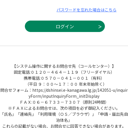
パスワードを忘れた場合はこちら
【システム操作に関するお問合せ先（コールセンター）】
固定電話:０１２０－４６４－１１９（フリーダイヤル）
携帯電話:０５７０－０４１－００１（有料）
（平日 ９：００～１７：００ 年末年始除く）
問合せフォーム：https://dshinsei.e-kanagawa.lg.jp/142051-u/inquir
yForm/inputInquiryForm_initDisplay
ＦＡＸ:０６－６７３３－７３０７（原則24時間）
※ＦＡＸによるお問合せは、次の項目を必ず御記入ください。
「氏名」「連絡先」「利用環境（ＯＳ／ブラウザ）」「申請・届出先自
治体名」
これらの記載がない場合、お問合せに回答できない場合があります。