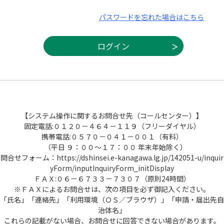
パスワードを忘れた場合はこちら
【システム操作に関するお問合せ先（コールセンター）】
固定電話:０１２０－４６４－１１９（フリーダイヤル）
携帯電話:０５７０－０４１－００１（有料）
（平日 ９：００～１７：００ 年末年始除く）
問合せフォーム：https://dshinsei.e-kanagawa.lg.jp/142051-u/inquir
yForm/inputInquiryForm_initDisplay
ＦＡＸ:０６－６７３３－７３０７（原則24時間）
※ＦＡＸによるお問合せは、次の項目を必ず御記入ください。
「氏名」「連絡先」「利用環境（ＯＳ／ブラウザ）」「申請・届出先自
治体名」
これらの記載がない場合、お問合せに回答できない場合があります。