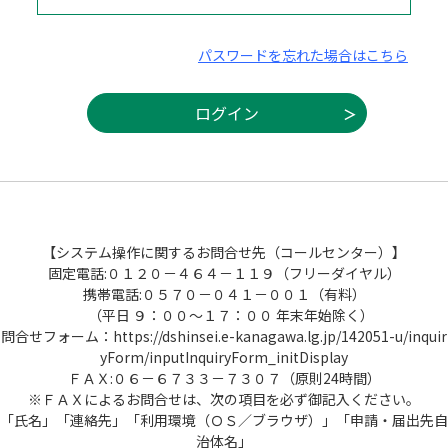
パスワードを忘れた場合はこちら
【システム操作に関するお問合せ先（コールセンター）】
固定電話:０１２０－４６４－１１９（フリーダイヤル）
携帯電話:０５７０－０４１－００１（有料）
（平日 ９：００～１７：００ 年末年始除く）
問合せフォーム：https://dshinsei.e-kanagawa.lg.jp/142051-u/inquir
yForm/inputInquiryForm_initDisplay
ＦＡＸ:０６－６７３３－７３０７（原則24時間）
※ＦＡＸによるお問合せは、次の項目を必ず御記入ください。
「氏名」「連絡先」「利用環境（ＯＳ／ブラウザ）」「申請・届出先自
治体名」