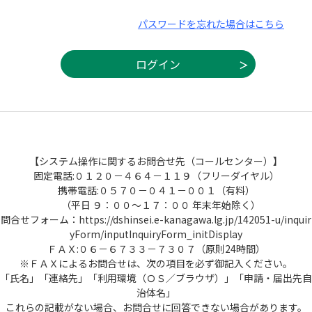
パスワードを忘れた場合はこちら
【システム操作に関するお問合せ先（コールセンター）】
固定電話:０１２０－４６４－１１９（フリーダイヤル）
携帯電話:０５７０－０４１－００１（有料）
（平日 ９：００～１７：００ 年末年始除く）
問合せフォーム：https://dshinsei.e-kanagawa.lg.jp/142051-u/inquir
yForm/inputInquiryForm_initDisplay
ＦＡＸ:０６－６７３３－７３０７（原則24時間）
※ＦＡＸによるお問合せは、次の項目を必ず御記入ください。
「氏名」「連絡先」「利用環境（ＯＳ／ブラウザ）」「申請・届出先自
治体名」
これらの記載がない場合、お問合せに回答できない場合があります。