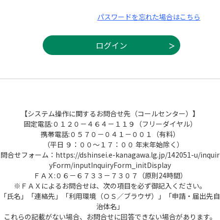
パスワードを忘れた場合はこちら
【システム操作に関するお問合せ先（コールセンター）】
固定電話:０１２０－４６４－１１９（フリーダイヤル）
携帯電話:０５７０－０４１－００１（有料）
（平日 ９：００～１７：００ 年末年始除く）
問合せフォーム：https://dshinsei.e-kanagawa.lg.jp/142051-u/inquir
yForm/inputInquiryForm_initDisplay
ＦＡＸ:０６－６７３３－７３０７（原則24時間）
※ＦＡＸによるお問合せは、次の項目を必ず御記入ください。
「氏名」「連絡先」「利用環境（ＯＳ／ブラウザ）」「申請・届出先自
治体名」
これらの記載がない場合、お問合せに回答できない場合があります。