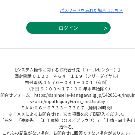
パスワードを忘れた場合はこちら
【システム操作に関するお問合せ先（コールセンター）】
固定電話:０１２０－４６４－１１９（フリーダイヤル）
携帯電話:０５７０－０４１－００１（有料）
（平日 ９：００～１７：００ 年末年始除く）
問合せフォーム：https://dshinsei.e-kanagawa.lg.jp/142051-u/inquir
yForm/inputInquiryForm_initDisplay
ＦＡＸ:０６－６７３３－７３０７（原則24時間）
※ＦＡＸによるお問合せは、次の項目を必ず御記入ください。
「氏名」「連絡先」「利用環境（ＯＳ／ブラウザ）」「申請・届出先自
治体名」
これらの記載がない場合、お問合せに回答できない場合があります。