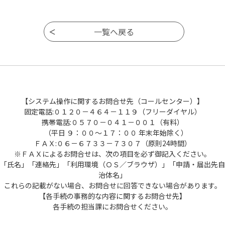
【システム操作に関するお問合せ先（コールセンター）】
固定電話:０１２０－４６４－１１９（フリーダイヤル）
携帯電話:０５７０－０４１－００１（有料）
（平日 ９：００～１７：００ 年末年始除く）
ＦＡＸ:０６－６７３３－７３０７（原則24時間）
※ＦＡＸによるお問合せは、次の項目を必ず御記入ください。
「氏名」「連絡先」「利用環境（ＯＳ／ブラウザ）」「申請・届出先自
治体名」
これらの記載がない場合、お問合せに回答できない場合があります。
【各手続の事務的な内容に関するお問合せ先】
各手続の担当課にお問合せください。