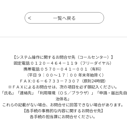
【システム操作に関するお問合せ先（コールセンター）】
固定電話:０１２０－４６４－１１９（フリーダイヤル）
携帯電話:０５７０－０４１－００１（有料）
（平日 ９：００～１７：００ 年末年始除く）
ＦＡＸ:０６－６７３３－７３０７（原則24時間）
※ＦＡＸによるお問合せは、次の項目を必ず御記入ください。
「氏名」「連絡先」「利用環境（ＯＳ／ブラウザ）」「申請・届出先自
治体名」
これらの記載がない場合、お問合せに回答できない場合があります。
【各手続の事務的な内容に関するお問合せ先】
各手続の担当課にお問合せください。