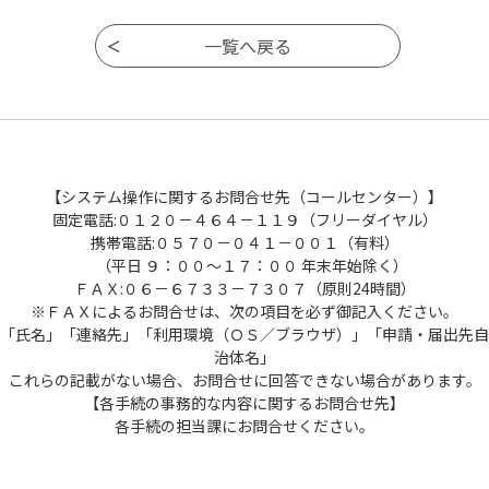
【システム操作に関するお問合せ先（コールセンター）】
固定電話:０１２０－４６４－１１９（フリーダイヤル）
携帯電話:０５７０－０４１－００１（有料）
（平日 ９：００～１７：００ 年末年始除く）
ＦＡＸ:０６－６７３３－７３０７（原則24時間）
※ＦＡＸによるお問合せは、次の項目を必ず御記入ください。
「氏名」「連絡先」「利用環境（ＯＳ／ブラウザ）」「申請・届出先自
治体名」
これらの記載がない場合、お問合せに回答できない場合があります。
【各手続の事務的な内容に関するお問合せ先】
各手続の担当課にお問合せください。