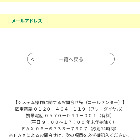
メールアドレス
【システム操作に関するお問合せ先（コールセンター）】
固定電話:０１２０－４６４－１１９（フリーダイヤル）
携帯電話:０５７０－０４１－００１（有料）
（平日 ９：００～１７：００ 年末年始除く）
ＦＡＸ:０６－６７３３－７３０７（原則24時間）
※ＦＡＸによるお問合せは、次の項目を必ず御記入ください。