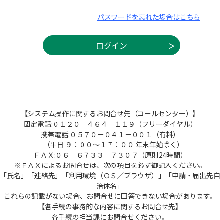
パスワードを忘れた場合はこちら
【システム操作に関するお問合せ先（コールセンター）】
固定電話:０１２０－４６４－１１９（フリーダイヤル）
携帯電話:０５７０－０４１－００１（有料）
（平日 ９：００～１７：００ 年末年始除く）
ＦＡＸ:０６－６７３３－７３０７（原則24時間）
※ＦＡＸによるお問合せは、次の項目を必ず御記入ください。
「氏名」「連絡先」「利用環境（ＯＳ／ブラウザ）」「申請・届出先自
治体名」
これらの記載がない場合、お問合せに回答できない場合があります。
【各手続の事務的な内容に関するお問合せ先】
各手続の担当課にお問合せください。