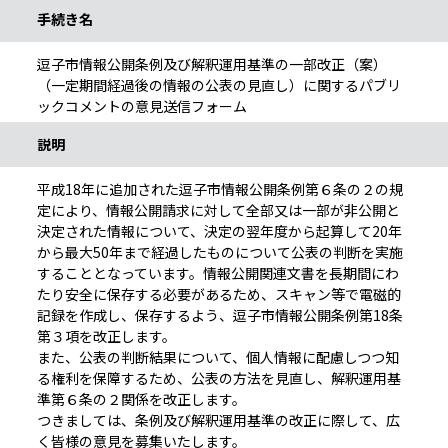
手続き名
逗子市情報公開条例及び解釈運用基準の一部改正（案）
（一定期間経過後の情報の公表の見直し）に関するパブリ
ックコメントの意見送信フォーム
説明
平成18年に追加された逗子市情報公開条例第６条の２の規
定により、情報公開請求に対して全部又は一部が非公開と
決定された情報について、決定の翌年度から起算して20年
から最大50年まで経過したものについて公表の判断を実施
することとなっています。情報公開関連文書を長期間にわ
たり安全に保存する必要があるため、スキャン等で電磁的
記録を作成し、保存するよう、逗子市情報公開条例第18条
第３項を改正します。
また、公表の判断結果について、個人情報に配慮しつつ知
る権利を保障するため、公表の方法を見直し、解釈運用基
準第６条の２関係を改正します。
つきましては、条例及び解釈運用基準の改正に際して、広
く皆様の意見を募集いたします。