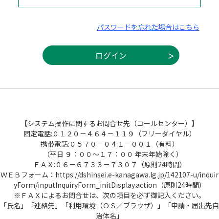
パスワードを忘れた場合はこちら
【システム操作に関するお問合せ先（コールセンター）】
固定電話:０１２０－４６４－１１９（フリーダイヤル）
携帯電話:０５７０－０４１－００１（有料）
（平日 ９：００～１７：００ 年末年始除く）
ＦＡＸ:０６－６７３３－７３０７（原則24時間）
ＷＥＢフォーム：https://dshinsei.e-kanagawa.lg.jp/142107-u/inquir
yForm/inputInquiryForm_initDisplay.action（原則24時間）
※ＦＡＸによるお問合せは、次の項目を必ず御記入ください。
「氏名」「連絡先」「利用環境（ＯＳ／ブラウザ）」「申請・届出先自
治体名」