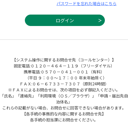
パスワードを忘れた場合はこちら
【システム操作に関するお問合せ先（コールセンター）】
固定電話:０１２０－４６４－１１９（フリーダイヤル）
携帯電話:０５７０－０４１－００１（有料）
（平日 ９：００～１７：００ 年末年始除く）
ＦＡＸ:０６－６７３３－７３０７（原則24時間）
※ＦＡＸによるお問合せは、次の項目を必ず御記入ください。
「氏名」「連絡先」「利用環境（ＯＳ／ブラウザ）」「申請・届出先自
治体名」
これらの記載がない場合、お問合せに回答できない場合があります。
【各手続の事務的な内容に関するお問合せ先】
各手続の担当課にお問合せください。