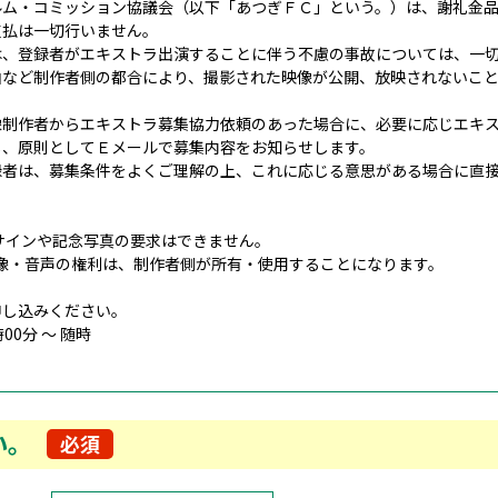
ルム・コミッション協議会（以下「あつぎＦＣ」という。）は、謝礼金
支払は一切行いません。
は、登録者がエキストラ出演することに伴う不慮の事故については、一
由など制作者側の都合により、撮影された映像が公開、放映されないこ
】
像制作者からエキストラ募集協力依頼のあった場合に、必要に応じエキ
し、原則としてＥメールで募集内容をお知らせします。
録者は、募集条件をよくご理解の上、これに応じる意思がある場合に直
。
インや記念写真の要求はできません。
像・音声の権利は、制作者側が所有・使用することになります。
申し込みください。
時00分 ～ 随時
い。
必須