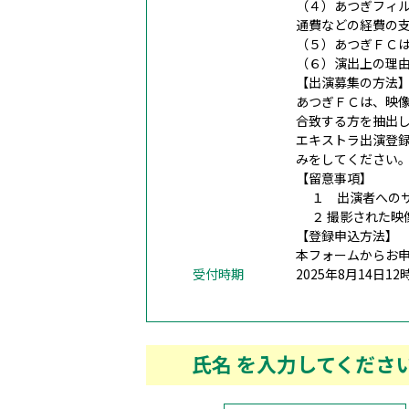
（４）あつぎフィ
通費などの経費の
（５）あつぎＦＣ
（６）演出上の理
【出演募集の方法
あつぎＦＣは、映
合致する方を抽出
エキストラ出演登
みをしてください
【留意事項】
１ 出演者へのサ
２ 撮影された映
【登録申込方法】
本フォームからお
受付時期
2025年8月14日12
氏名 を入力してくださ