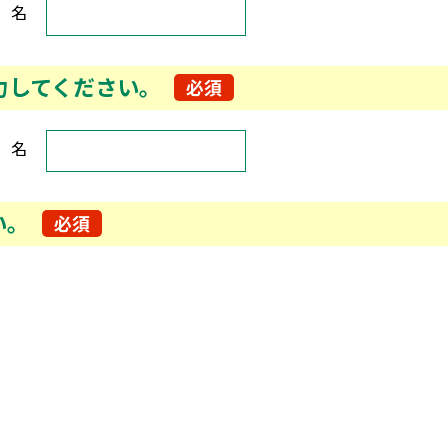
名
力してください。
必須
してください。
名
い。
必須