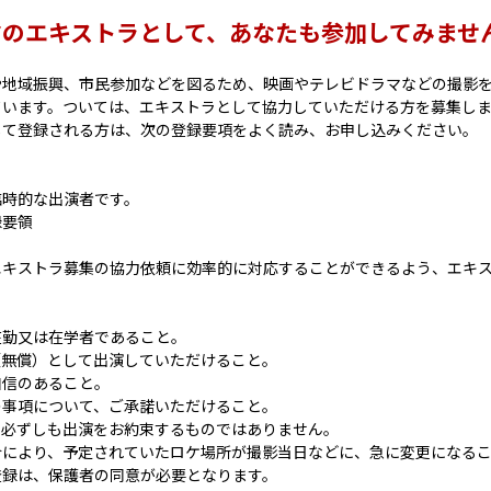
マのエキストラとして、あなたも参加してみませ
や地域振興、市民参加などを図るため、映画やテレビドラマなどの撮影
ています。ついては、エキストラとして協力していただける方を募集し
して登録される方は、次の登録要項をよく読み、お申し込みください。
臨時的な出演者です。
録要領
エキストラ募集の協力依頼に効率的に対応することができるよう、エキ
在勤又は在学者であること。
（無償）として出演していただけること。
自信のあること。
の事項について、ご承諾いただけること。
、必ずしも出演をお約束するものではありません。
合により、予定されていたロケ場所が撮影当日などに、急に変更になる
登録は、保護者の同意が必要となります。