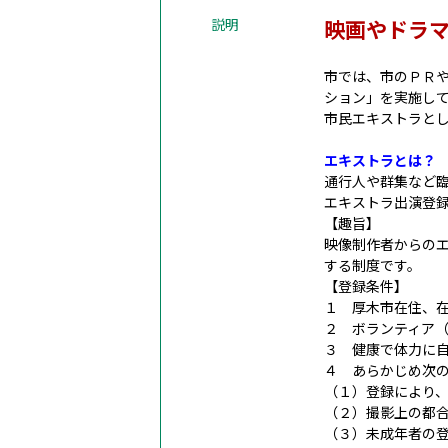
説明
映画やドラ
市では、市のＰＲ
ション」を実施し
市民エキストラと
エキストラとは？
通行人や群集など
エキストラ出演登
【趣旨】
映像制作者からの
する制度です。
【登録条件】
１ 厚木市在住、
２ ボランティア
３ 健康で体力に
４ あらかじめ次
（１）登録により
（２）撮影上の都
（３）未成年者の