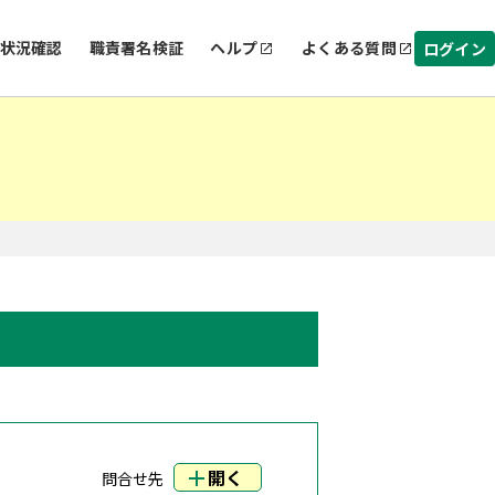
状況確認
職責署名検証
ヘルプ
よくある質問
ログイン
開く
問合せ先