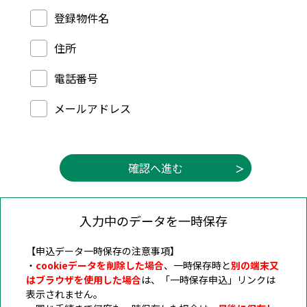
市ホームページで公開可能な情報を選択してください（
登録物件名
住所
電話番号
メールアドレス
入力中のデータを一時保存
【申込データ一時保存の注意事項】
・
cookieデータを削除した場合
、一時保存時と
別の端末又
はブラウザを使用した場合
は、「一時保存申込」リンクは
表示されません。