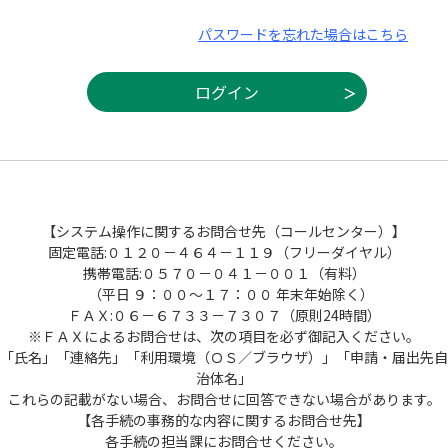
パスワードを忘れた場合はこちら
【システム操作に関するお問合せ先（コールセンター）】
固定電話:０１２０－４６４－１１９（フリーダイヤル）
携帯電話:０５７０－０４１－００１（有料）
（平日 ９：００～１７：００ 年末年始除く）
ＦＡＸ:０６－６７３３－７３０７（原則24時間）
※ＦＡＸによるお問合せは、次の項目を必ず御記入ください。
「氏名」「連絡先」「利用環境（ＯＳ／ブラウザ）」「申請・届出先自
治体名」
これらの記載がない場合、お問合せに回答できない場合があります。
【各手続の事務的な内容に関するお問合せ先】
各手続の担当課にお問合せください。