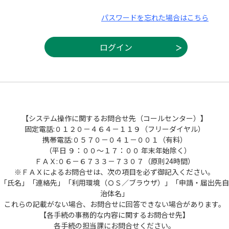
パスワードを忘れた場合はこちら
【システム操作に関するお問合せ先（コールセンター）】
固定電話:０１２０－４６４－１１９（フリーダイヤル）
携帯電話:０５７０－０４１－００１（有料）
（平日 ９：００～１７：００ 年末年始除く）
ＦＡＸ:０６－６７３３－７３０７（原則24時間）
※ＦＡＸによるお問合せは、次の項目を必ず御記入ください。
「氏名」「連絡先」「利用環境（ＯＳ／ブラウザ）」「申請・届出先自
治体名」
これらの記載がない場合、お問合せに回答できない場合があります。
【各手続の事務的な内容に関するお問合せ先】
各手続の担当課にお問合せください。