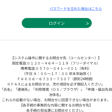
パスワードを忘れた場合はこちら
【システム操作に関するお問合せ先（コールセンター）】
固定電話:０１２０－４６４－１１９（フリーダイヤル）
携帯電話:０５７０－０４１－００１（有料）
（平日 ９：００～１７：００ 年末年始除く）
ＦＡＸ:０６－６７３３－７３０７（原則24時間）
※ＦＡＸによるお問合せは、次の項目を必ず御記入ください。
「氏名」「連絡先」「利用環境（ＯＳ／ブラウザ）」「申請・届出先自
治体名」
これらの記載がない場合、お問合せに回答できない場合があります。
【各手続の事務的な内容に関するお問合せ先】
各手続の担当課にお問合せください。