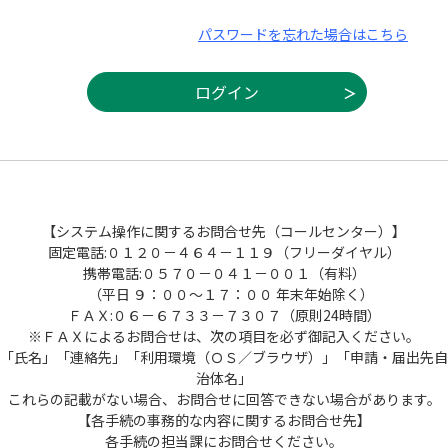
パスワードを忘れた場合はこちら
【システム操作に関するお問合せ先（コールセンター）】
固定電話:０１２０－４６４－１１９（フリーダイヤル）
携帯電話:０５７０－０４１－００１（有料）
（平日 ９：００～１７：００ 年末年始除く）
ＦＡＸ:０６－６７３３－７３０７（原則24時間）
※ＦＡＸによるお問合せは、次の項目を必ず御記入ください。
「氏名」「連絡先」「利用環境（ＯＳ／ブラウザ）」「申請・届出先自
治体名」
これらの記載がない場合、お問合せに回答できない場合があります。
【各手続の事務的な内容に関するお問合せ先】
各手続の担当課にお問合せください。