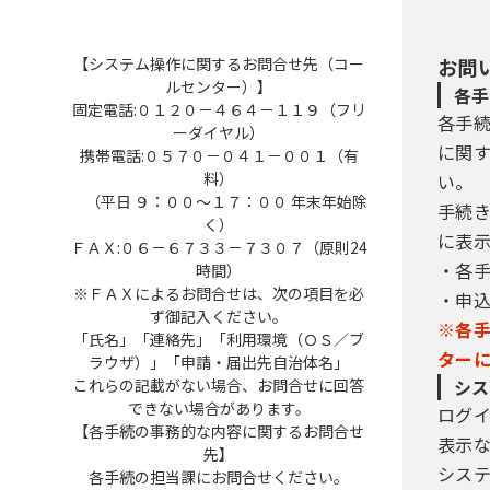
【システム操作に関するお問合せ先（コー
お問
ルセンター）】
各手
固定電話:０１２０－４６４－１１９（フリ
各手
ーダイヤル）
に関
携帯電話:０５７０－０４１－００１（有
料）
い。
（平日 ９：００～１７：００ 年末年始除
手続
く）
に表
ＦＡＸ:０６－６７３３－７３０７（原則24
・各
時間）
※ＦＡＸによるお問合せは、次の項目を必
・申
ず御記入ください。
※各
「氏名」「連絡先」「利用環境（ＯＳ／ブ
ター
ラウザ）」「申請・届出先自治体名」
これらの記載がない場合、お問合せに回答
シス
できない場合があります。
ログ
【各手続の事務的な内容に関するお問合せ
表示
先】
シス
各手続の担当課にお問合せください。