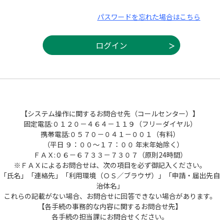
パスワードを忘れた場合はこちら
【システム操作に関するお問合せ先（コールセンター）】
固定電話:０１２０－４６４－１１９（フリーダイヤル）
携帯電話:０５７０－０４１－００１（有料）
（平日 ９：００～１７：００ 年末年始除く）
ＦＡＸ:０６－６７３３－７３０７（原則24時間）
※ＦＡＸによるお問合せは、次の項目を必ず御記入ください。
「氏名」「連絡先」「利用環境（ＯＳ／ブラウザ）」「申請・届出先自
治体名」
これらの記載がない場合、お問合せに回答できない場合があります。
【各手続の事務的な内容に関するお問合せ先】
各手続の担当課にお問合せください。