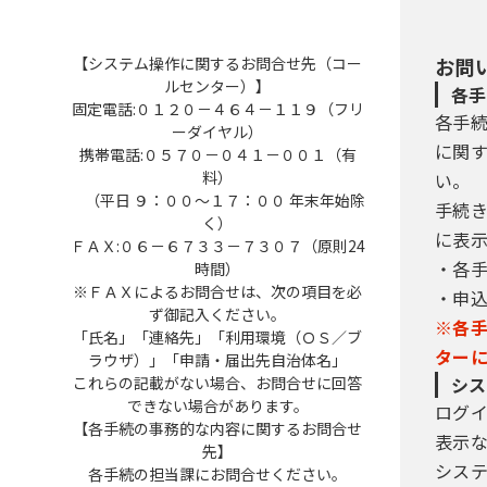
【システム操作に関するお問合せ先（コー
お問
ルセンター）】
各手
固定電話:０１２０－４６４－１１９（フリ
各手
ーダイヤル）
に関
携帯電話:０５７０－０４１－００１（有
料）
い。
（平日 ９：００～１７：００ 年末年始除
手続
く）
に表
ＦＡＸ:０６－６７３３－７３０７（原則24
・各
時間）
※ＦＡＸによるお問合せは、次の項目を必
・申
ず御記入ください。
※各
「氏名」「連絡先」「利用環境（ＯＳ／ブ
ター
ラウザ）」「申請・届出先自治体名」
これらの記載がない場合、お問合せに回答
シス
できない場合があります。
ログ
【各手続の事務的な内容に関するお問合せ
表示
先】
シス
各手続の担当課にお問合せください。