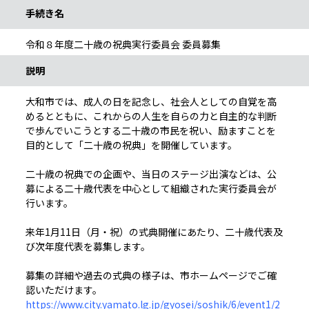
手続き名
令和８年度二十歳の祝典実行委員会 委員募集
説明
大和市では、成人の日を記念し、社会人としての自覚を高
めるとともに、これからの人生を自らの力と自主的な判断
で歩んでいこうとする二十歳の市民を祝い、励ますことを
目的として「二十歳の祝典」を開催しています。
二十歳の祝典での企画や、当日のステージ出演などは、公
募による二十歳代表を中心として組織された実行委員会が
行います。
来年1月11日（月・祝）の式典開催にあたり、二十歳代表及
び次年度代表を募集します。
募集の詳細や過去の式典の様子は、市ホームページでご確
認いただけます。
https://www.city.yamato.lg.jp/gyosei/soshik/6/event1/2