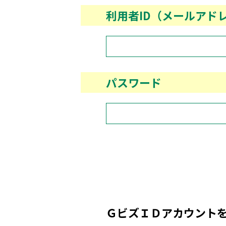
利用者ID（メールアド
パスワード
ＧビズＩＤアカウント