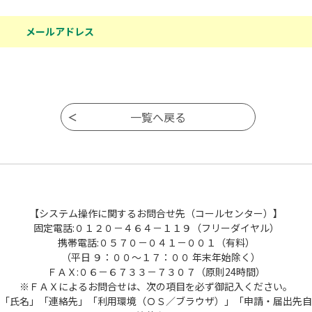
メールアドレス
【システム操作に関するお問合せ先（コールセンター）】
固定電話:０１２０－４６４－１１９（フリーダイヤル）
携帯電話:０５７０－０４１－００１（有料）
（平日 ９：００～１７：００ 年末年始除く）
ＦＡＸ:０６－６７３３－７３０７（原則24時間）
※ＦＡＸによるお問合せは、次の項目を必ず御記入ください。
「氏名」「連絡先」「利用環境（ＯＳ／ブラウザ）」「申請・届出先自