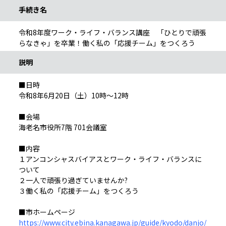
手続き名
令和8年度ワーク・ライフ・バランス講座 「ひとりで頑張
らなきゃ」を卒業！働く私の「応援チーム」をつくろう
説明
■日時
令和8年6月20日（土）10時～12時
■会場
海老名市役所7階 701会議室
■内容
１アンコンシャスバイアスとワーク・ライフ・バランスに
ついて
２一人で頑張り過ぎていませんか?
３働く私の「応援チーム」をつくろう
■市ホームページ
https://www.city.ebina.kanagawa.jp/guide/kyodo/danjo/