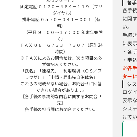
ルセンター）】
各手
固定電話:０１２０－４６４－１１９（フリ
各手
ーダイヤル）
に関
携帯電話:０５７０－０４１－００１（有
料）
い。
（平日 ９：００～１７：００ 年末年始除
手続
く）
に表
ＦＡＸ:０６－６７３３－７３０７（原則24
・各
時間）
※ＦＡＸによるお問合せは、次の項目を必
・申
ず御記入ください。
※各
「氏名」「連絡先」「利用環境（ＯＳ／ブ
ター
ラウザ）」「申請・届出先自治体名」
これらの記載がない場合、お問合せに回答
シス
できない場合があります。
ログ
【各手続の事務的な内容に関するお問合せ
表示
先】
シス
各手続の担当課にお問合せください。
けてい