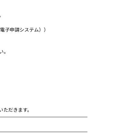
。
agawa電子申請システム））
い。
いただきます。