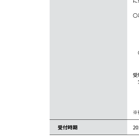
に
〇
「
「
「
〇
受
写
〇
〇
〇
※
受付時期
2