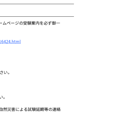
ームページの受験案内を必ず御一
016424.html
さい。
い。
自然災害による試験延期等の連絡