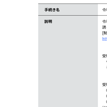
手続き名
令
説明
令
読
[
ht
受
令
※
受
〇
〇
〇