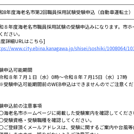
和8年度海老名市第2回職員採用試験受験申込（自動車運転士）
和８年度海老名市職員採用試験の受験申込みになります。市ホ
ください。
制度詳細URLはこちら]
tps://www.city.ebina.kanagawa.jp/shisei/soshiki/1008064/1
験申込可能期間
和８年７月１日（水）0時～令和８年７月15日（水）17時
受験申込可能期間前のWEB申込はできませんのでご注意くだ
験申込前の注意事項
海老名市ホームページに掲載した受験案内を確認してくださ
受験資格・受験職種を確認してください。
ご登録頂くメールアドレスは、受験に関するご案内や台風等