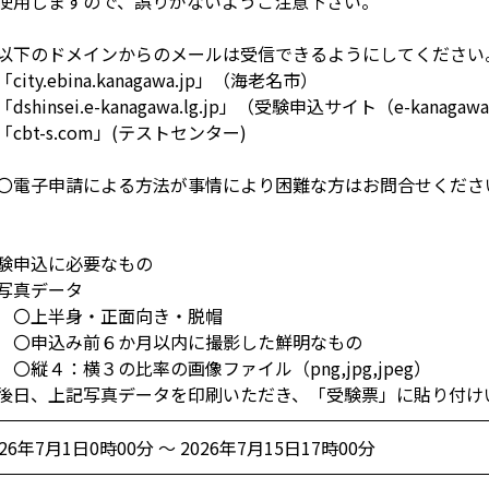
使用しますので、誤りがないようご注意下さい。
以下のドメインからのメールは受信できるようにしてください
city.ebina.kanagawa.jp」（海老名市）
dshinsei.e-kanagawa.lg.jp」（受験申込サイト（e-kan
cbt-s.com」(テストセンター)
電子申請による方法が事情により困難な方はお問合せくださ
験申込に必要なもの
真データ
上半身・正面向き・脱帽
申込み前６か月以内に撮影した鮮明なもの
縦４：横３の比率の画像ファイル（png,jpg,jpeg）
後日、上記写真データを印刷いただき、「受験票」に貼り付け
026年7月1日0時00分 ～ 2026年7月15日17時00分