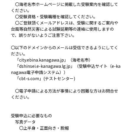
〇海老名市ホームページに掲載した受験案内を確認して
ください。
〇受験資格・受験職種を確認してください。
〇ご登録頂くメールアドレスは、受験に関するご案内や
台風等自然災害による試験延期等の連絡に使用しますの
で、誤りがないようご注意下さい。
〇以下のドメインからのメールは受信できるようにしてく
ださい。
「city.ebina.kanagawa.jp」（海老名市）
「dshinsei.e-kanagawa.lg.jp」（受験申込サイト（e-ka
nagawa電子申請システム））
「cbt-s.com」(テストセンター)
〇電子申請による方法が事情により困難な方はお問合せ
ください。
受験申込に必要なもの
写真データ
〇上半身・正面向き・脱帽