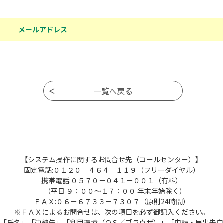
メールアドレス
【システム操作に関するお問合せ先（コールセンター）】
固定電話:０１２０－４６４－１１９（フリーダイヤル）
携帯電話:０５７０－０４１－００１（有料）
（平日 ９：００～１７：００ 年末年始除く）
ＦＡＸ:０６－６７３３－７３０７（原則24時間）
※ＦＡＸによるお問合せは、次の項目を必ず御記入ください。
「氏名」「連絡先」「利用環境（ＯＳ／ブラウザ）」「申請・届出先自