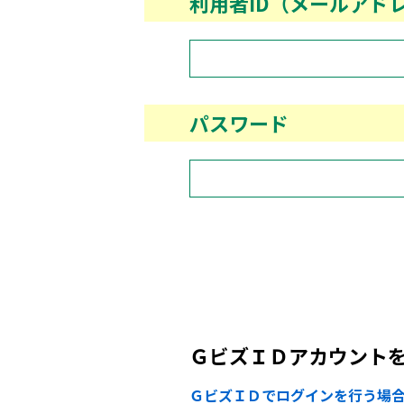
利用者ID（メールアド
パスワード
ＧビズＩＤアカウント
ＧビズＩＤでログインを行う場