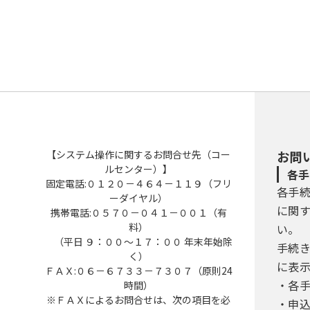
【システム操作に関するお問合せ先（コー
お問
ルセンター）】
各手
固定電話:０１２０－４６４－１１９（フリ
各手
ーダイヤル）
に関
携帯電話:０５７０－０４１－００１（有
料）
い。
（平日 ９：００～１７：００ 年末年始除
手続
く）
に表
ＦＡＸ:０６－６７３３－７３０７（原則24
・各
時間）
※ＦＡＸによるお問合せは、次の項目を必
・申